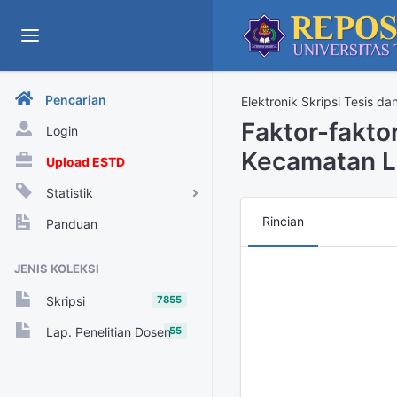
Pencarian
Elektronik Skripsi Tesis da
Faktor-fakt
Login
Kecamatan L
Upload ESTD
Statistik
View Harian
Rincian
Panduan
Rekap View Tahunan
JENIS KOLEKSI
Rekap View Bulanan
7855
Skripsi
Rekap View Harian
55
Lap. Penelitian Dosen