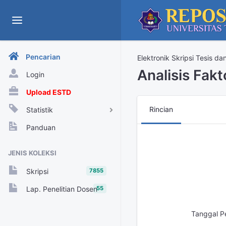
Pencarian
Elektronik Skripsi Tesis da
Analisis Fak
Login
Upload ESTD
Rincian
Statistik
View Harian
Panduan
Rekap View Tahunan
JENIS KOLEKSI
Rekap View Bulanan
7855
Skripsi
Rekap View Harian
55
Lap. Penelitian Dosen
Tanggal P