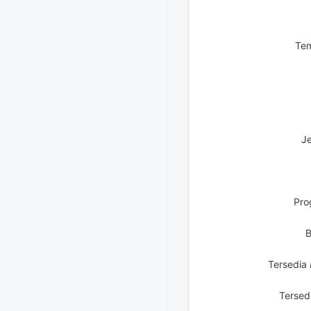
Tem
Je
Pro
B
Tersedia
Tersed