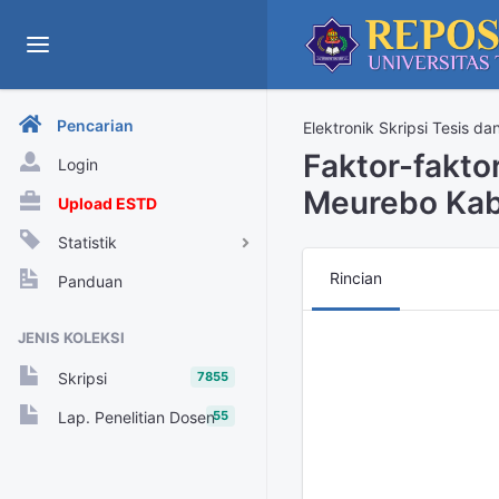
Pencarian
Elektronik Skripsi Tesis da
Faktor-fakt
Login
Meurebo Kab
Upload ESTD
Statistik
View Harian
Rincian
Panduan
Rekap View Tahunan
JENIS KOLEKSI
Rekap View Bulanan
7855
Skripsi
Rekap View Harian
55
Lap. Penelitian Dosen