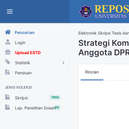
Pencarian
Elektronik Skripsi Tesis da
Strategi Kom
Login
Anggota DPR
Upload ESTD
Statistik
View Harian
Rincian
Panduan
Rekap View Tahunan
JENIS KOLEKSI
Rekap View Bulanan
7855
Skripsi
Rekap View Harian
55
Lap. Penelitian Dosen