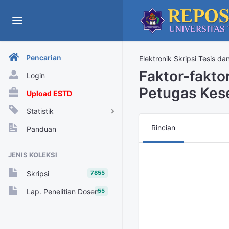
Pencarian
Elektronik Skripsi Tesis da
Faktor-fakt
Login
Petugas Kese
Upload ESTD
Statistik
View Harian
Rincian
Panduan
Rekap View Tahunan
JENIS KOLEKSI
Rekap View Bulanan
7855
Skripsi
Rekap View Harian
55
Lap. Penelitian Dosen