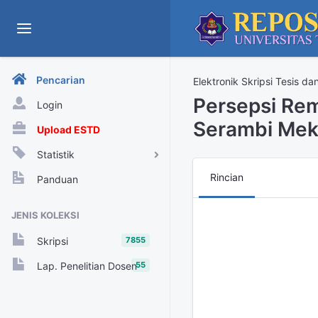
Pencarian
Elektronik Skripsi Tesis da
Persepsi Re
Login
Serambi Mek
Upload ESTD
Statistik
View Harian
Rincian
Panduan
Rekap View Tahunan
JENIS KOLEKSI
Rekap View Bulanan
7855
Skripsi
Rekap View Harian
55
Lap. Penelitian Dosen