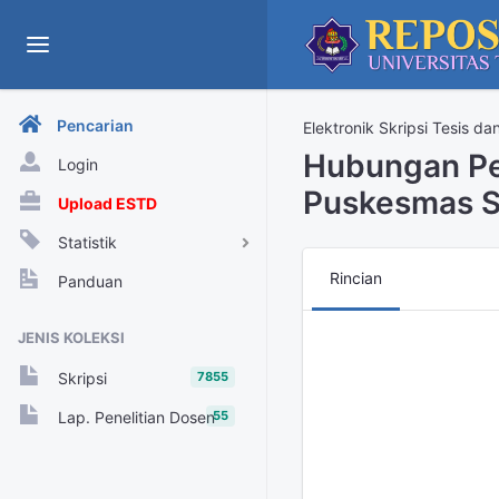
Pencarian
Elektronik Skripsi Tesis da
Hubungan Pem
Login
Puskesmas S
Upload ESTD
Statistik
View Harian
Rincian
Panduan
Rekap View Tahunan
JENIS KOLEKSI
Rekap View Bulanan
7855
Skripsi
Rekap View Harian
55
Lap. Penelitian Dosen