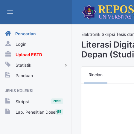
Pencarian
Elektronik Skripsi Tesis da
Literasi Dig
Login
Depan (Studi
Upload ESTD
Statistik
View Harian
Rincian
Panduan
Rekap View Tahunan
JENIS KOLEKSI
Rekap View Bulanan
7855
Skripsi
Rekap View Harian
55
Lap. Penelitian Dosen