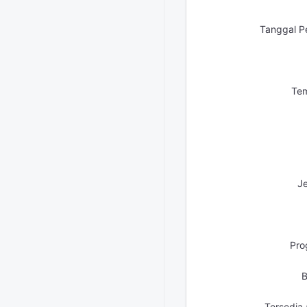
Tanggal P
Tem
Je
Pro
B
Tersedia