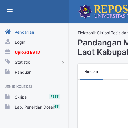
Pencarian
Elektronik Skripsi Tesis da
Pandangan M
Login
Laot Kabupa
Upload ESTD
Statistik
View Harian
Rincian
Panduan
Rekap View Tahunan
JENIS KOLEKSI
Rekap View Bulanan
7855
Skripsi
Rekap View Harian
55
Lap. Penelitian Dosen