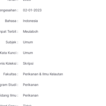
engesahan :
02-01-2023
Bahasa :
Indonesia
pat Terbit :
Meulaboh
Subjek :
Umum
Kata Kunci :
Umum
nis Koleksi :
Skripsi
Fakultas :
Perikanan & Ilmu Kelautan
gram Studi :
Perikanan
idang Ilmu :
Perikanan
Hard Copy
:
Tidak