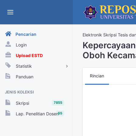
Pencarian
Elektronik Skripsi Tesis da
Kepercayaan
Login
Oboh Kecama
Upload ESTD
Statistik
View Harian
Rincian
Panduan
Rekap View Tahunan
JENIS KOLEKSI
Rekap View Bulanan
7855
Skripsi
Rekap View Harian
55
Lap. Penelitian Dosen